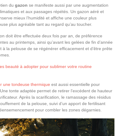
etien du
gazon
se manifeste aussi par une augmentation
climatiques et aux passages répétés. Un gazon aéré et
nserve mieux l’humidité et affiche une couleur plus
ouse plus agréable tant au regard qu’au toucher.
tion doit être effectuée deux fois par an, de préférence
ntes au printemps, ainsi qu’avant les gelées de fin d’année
 à la pelouse de se régénérer efficacement et d’être prête
rêmes.
es beauté à adopter pour sublimer votre routine
er une tondeuse thermique
est aussi essentielle pour
. Une tonte adaptée permet de retirer l’excédent de hauteur
arificateur. Après la scarification, le ramassage des résidus
touffement de la pelouse, suivi d’un apport de fertilisant
un réensemencement pour combler les zones dégarnies.