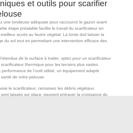
iques et outils pour scarifier
elouse
z une tondeuse adéquate pour raccourcir le gazon avant
te étape préalable facilite le travail du scarificateur en
eilleur accès au feutre végétal. La tonte doit laisser la
ge du sol tout en permettant une intervention efficace des
l’étendue de la surface à traiter, optez pour un scarificateur
 scarificateur thermique pour les terrains plus vastes.
la performance de l’outil utilisé, un équipement adapté
a santé de votre pelouse.
assé le scarificateur, ramassez les débris végétaux
 sont laissés sur place, peuvent entraver la croissance du
l’eau. Un râteau ou un aspirateur de feuilles peut s’avérer
la pelouse puisse respirer et recevoir les nutriments
 pelouse scarifiée et nettoyée, fertilisez le sol pour favoriser
pelouse. Un bon apport en fertilisant enrichira le sol en