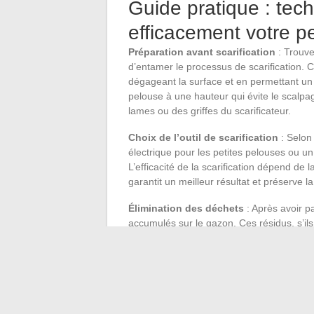
Guide pratique : techn
efficacement votre p
Préparation avant scarification
: Trouve
d’entamer le processus de scarification. Cet
dégageant la surface et en permettant un m
pelouse à une hauteur qui évite le scalpa
lames ou des griffes du scarificateur.
Choix de l’outil de scarification
: Selon 
électrique pour les petites pelouses ou un
L’efficacité de la scarification dépend de 
garantit un meilleur résultat et préserve l
Élimination des déchets
: Après avoir p
accumulés sur le gazon. Ces résidus, s’ils
gazon en formant une barrière à l’air et à 
utile pour cette tâche, assurant ainsi que 
nécessaires.
Entretien post-scarification
: Une fois la
la récupération et le développement de la 