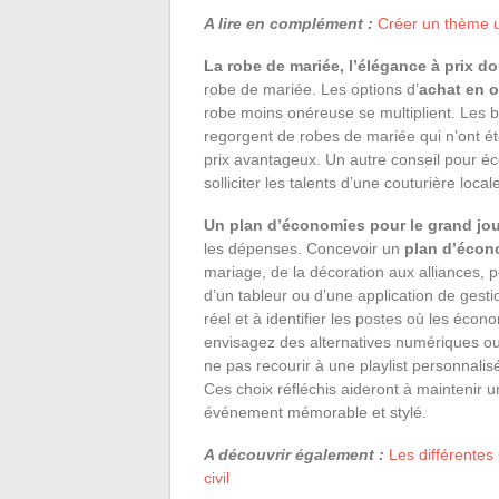
A lire en complément :
Créer un thème un
La robe de mariée, l’élégance à prix d
robe de mariée. Les options d’
achat en 
robe moins onéreuse se multiplient. Les b
regorgent de robes de mariée qui n’ont ét
prix avantageux. Un autre conseil pour é
solliciter les talents d’une couturière loc
Un plan d’économies pour le grand jou
les dépenses. Concevoir un
plan d’écon
mariage, de la décoration aux alliances, pe
d’un tableur ou d’une application de gest
réel et à identifier les postes où les écon
envisagez des alternatives numériques ou
ne pas recourir à une playlist personnali
Ces choix réfléchis aideront à maintenir 
événement mémorable et stylé.
A découvrir également :
Les différente
civil