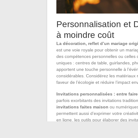
Personnalisation et 
à moindre coût
La décoration, reflet d’un mariage orig
est une voie royale pour obtenir un mariag
des compétences personnelles ou celles 
uniques : centres de table, guirlandes, p
apportent une touche personnelle à l’évé
considérables. Considérez les matériaux
faveur de l’écologie et réduire l’impact e
Invitations personnalisées : entre fair
parfois exorbitants des invitations traditio
invitations faites maison
ou numériques 
permettent aussi d’exprimer votre créativ
en ligne, les outils pour élaborer des inv
d’utilisation. Les invitations numériques 
reflète la modernité de votre union.