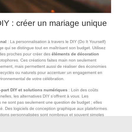
DIY : créer un mariage unique
inal
: La personnalisation à travers le DIY (Do It Yourself)
e qui se distingue tout en maîtrisant son budget. Utilisez
des proches pour créer des
éléments de décoration
hotophores. Ces créations faites main non seulement
nement, mais permettent aussi de réaliser des économies
 recyclés ou naturels pour accentuer un engagement en
nvironnemental de votre célébration.
e-part DIY et solutions numériques
: Loin des coûts
nnelles, les alternatives DIY s’offrent à vous. Les
ne sont pas seulement une question de budget ; elles
ité. Des logiciels de conception graphique aux plateformes
itations personnalisées sont nombreux et souvent simples
sont une solution rapide, économique et écologique qui