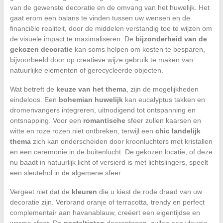
van de gewenste decoratie en de omvang van het huwelijk. Het
gaat erom een balans te vinden tussen uw wensen en de
financiële realiteit, door de middelen verstandig toe te wijzen om
de visuele impact te maximaliseren. De
bijzonderheid van de
gekozen decoratie
kan soms helpen om kosten te besparen,
bijvoorbeeld door op creatieve wijze gebruik te maken van
natuurlijke elementen of gerecycleerde objecten.
Wat betreft de
keuze van het thema
, zijn de mogelijkheden
eindeloos. Een
bohemian huwelijk
kan eucalyptus takken en
dromenvangers integreren, uitnodigend tot ontspanning en
ontsnapping. Voor een
romantische
sfeer zullen kaarsen en
witte en roze rozen niet ontbreken, terwijl een
chic landelijk
thema
zich kan onderscheiden door kroonluchters met kristallen
en een ceremonie in de buitenlucht. De gekozen locatie, of deze
nu baadt in natuurlijk licht of versierd is met lichtslingers, speelt
een sleutelrol in de algemene sfeer.
Vergeet niet dat de
kleuren
die u kiest de rode draad van uw
decoratie zijn. Verbrand oranje of terracotta, trendy en perfect
complementair aan havanablauw, creëert een eigentijdse en