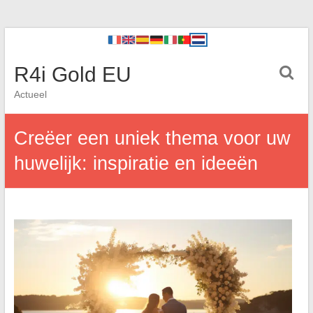
R4i Gold EU
Actueel
Creëer een uniek thema voor uw
huwelijk: inspiratie en ideeën