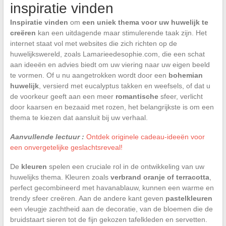
inspiratie vinden
Inspiratie vinden
om
een uniek thema voor uw huwelijk te
creëren
kan een uitdagende maar stimulerende taak zijn. Het
internet staat vol met websites die zich richten op de
huwelijkswereld, zoals Lamarieedesophie.com, die een schat
aan ideeën en advies biedt om uw viering naar uw eigen beeld
te vormen. Of u nu aangetrokken wordt door een
bohemian
huwelijk
, versierd met eucalyptus takken en weefsels, of dat u
de voorkeur geeft aan een meer
romantische
sfeer, verlicht
door kaarsen en bezaaid met rozen, het belangrijkste is om een
thema te kiezen dat aansluit bij uw verhaal.
Aanvullende lectuur :
Ontdek originele cadeau-ideeën voor
een onvergetelijke geslachtsreveal!
De
kleuren
spelen een cruciale rol in de ontwikkeling van uw
huwelijks thema. Kleuren zoals
verbrand oranje of terracotta
,
perfect gecombineerd met havanablauw, kunnen een warme en
trendy sfeer creëren. Aan de andere kant geven
pastelkleuren
een vleugje zachtheid aan de decoratie, van de bloemen die de
bruidstaart sieren tot de fijn gekozen tafelkleden en servetten.