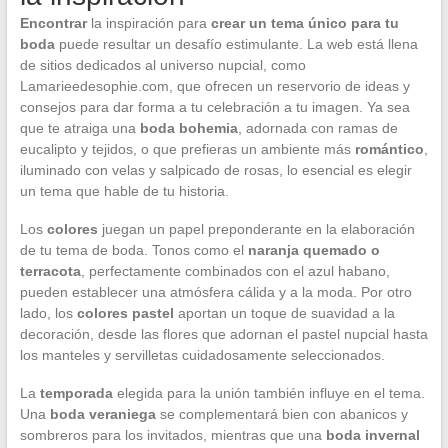
Encontrar
la inspiración para
crear un tema único para tu
boda
puede resultar un desafío estimulante. La web está llena
de sitios dedicados al universo nupcial, como
Lamarieedesophie.com, que ofrecen un reservorio de ideas y
consejos para dar forma a tu celebración a tu imagen. Ya sea
que te atraiga una
boda bohemia
, adornada con ramas de
eucalipto y tejidos, o que prefieras un ambiente más
romántico
,
iluminado con velas y salpicado de rosas, lo esencial es elegir
un tema que hable de tu historia.
Los
colores
juegan un papel preponderante en la elaboración
de tu tema de boda. Tonos como el
naranja quemado o
terracota
, perfectamente combinados con el azul habano,
pueden establecer una atmósfera cálida y a la moda. Por otro
lado, los
colores pastel
aportan un toque de suavidad a la
decoración, desde las flores que adornan el pastel nupcial hasta
los manteles y servilletas cuidadosamente seleccionados.
La
temporada
elegida para la unión también influye en el tema.
Una
boda veraniega
se complementará bien con abanicos y
sombreros para los invitados, mientras que una
boda invernal