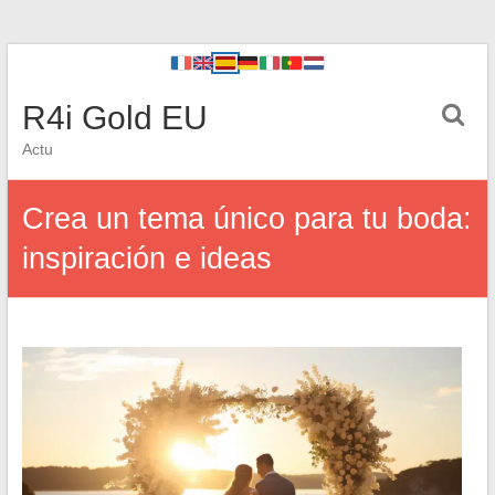
R4i Gold EU
Actu
Crea un tema único para tu boda:
inspiración e ideas